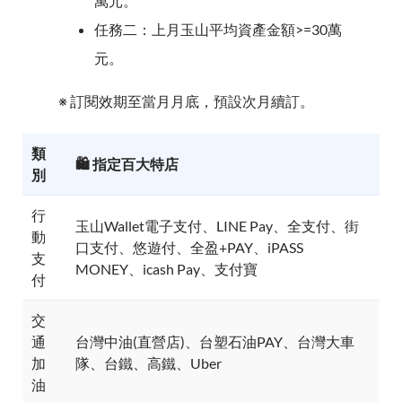
萬元。
任務二：上月玉山平均資產金額>=30萬
元。
※ 訂閱效期至當月月底，預設次月續訂。
類
🛍️ 指定百大特店
別
行
玉山Wallet電子支付、LINE Pay、全支付、街
動
口支付、悠遊付、全盈+PAY、iPASS
支
MONEY、icash Pay、支付寶
付
交
通
台灣中油(直營店)、台塑石油PAY、台灣大車
加
隊、台鐵、高鐵、Uber
油