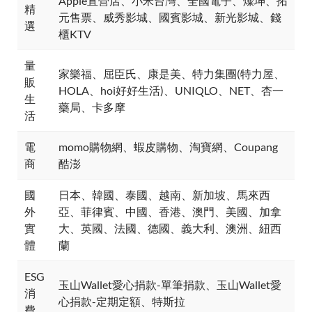
Apple直營店、小米台灣、全國電子、燦坤、拓
精
元售票、威秀影城、國賓影城、新光影城、錢
選
櫃KTV
量
家樂福、屈臣氏、康是美、特力集團(特力屋、
販
HOLA、hoi好好生活)、UNIQLO、NET、杏一
生
藥局、卡多摩
活
電
momo購物網、蝦皮購物、淘寶網、Coupang
商
酷澎
國
日本、韓國、泰國、越南、新加坡、馬來西
外
亞、菲律賓、中國、香港、澳門、美國、加拿
實
大、英國、法國、德國、義大利、澳洲、紐西
體
蘭
ESG
玉山Wallet愛心捐款-單筆捐款、玉山Wallet愛
消
心捐款-定期定額、特斯拉
費