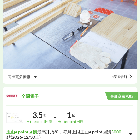
同卡更多優惠
這張最好
全國電子
最新商家活動
3.5
1
%
%
+
玉山e point回饋
玉山e point回饋
3.5
玉山e point回饋
最高
%，每月上限玉山e point回饋
5000
點(
2026/12/30
止)