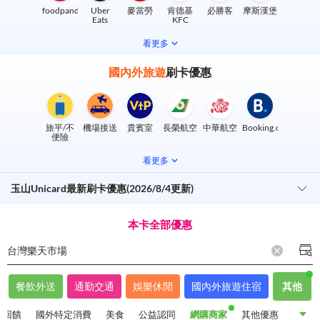
foodpanda
Uber
麥當勞
肯德基
必勝客
摩斯漢堡
Eats
KFC
看更多
國內外旅遊
刷卡優惠
旅平/不
機場接送
貴賓室
長榮航空
中華航空
Booking.com
便險
看更多
玉山Unicard最新刷卡優惠(2026/8/4更新)
本卡全部優惠
台灣樂天市場
餐飲外送
通勤交通
娛樂休閒
國內外旅遊住宿
其他
金回饋
國外特定消費
美食
公益認同
網購商家
其他優惠