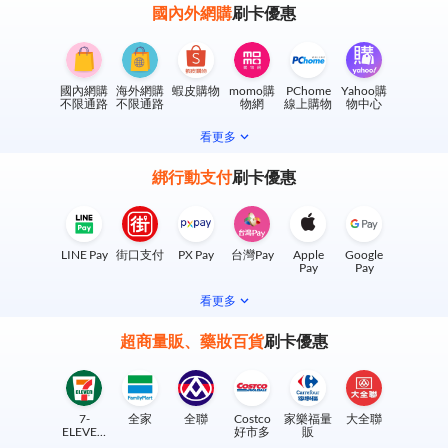
國內外網購
刷卡優惠
國內網購
海外網購
蝦皮購物
momo購
PChome
Yahoo購
不限通路
不限通路
物網
線上購物
物中心
看更多
綁行動支付
刷卡優惠
LINE Pay
街口支付
PX Pay
台灣Pay
Apple
Google
Pay
Pay
看更多
超商量販、藥妝百貨
刷卡優惠
7-
全家
全聯
Costco
家樂福量
大全聯
ELEVEN
好市多
販
實體門市