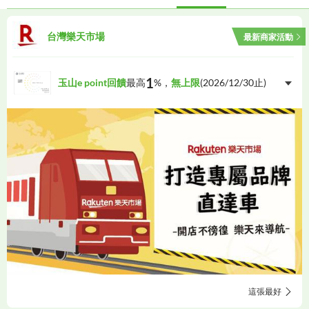
指定通路現金回饋
國外特定消費
美食
公益認同
台灣樂天市場
最新商家活動
網購商家
其他優惠
1
玉山e point回饋
最高
%，
無上限
(
2026/12/30
止)
這張最好