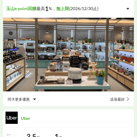
1
玉山e point回饋
最高
%，
無上限
(
2026/12/30
止)
同卡更多優惠
這張最好
Uber
3.5
1