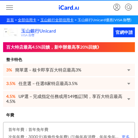
首頁
全部信用卡
玉山銀行全部信用卡
玉山銀行Unicard優惠(VISA 御璽)
玉山銀行Unicard
玉山銀行
Unicard
立即申請
官網申請
VISA 御璽
百大特店最高4.5%回饋，新申辦最高享20%回饋》
整卡特色
3%
簡單選－核卡即享百大特店最高3%
3.5%
任意選－任選8家特店最高3.5%
4.5%
UP選－完成指定任務或用149點訂閱，享百大特店最高
4.5%
年費
首年年費：首年免年費
次年年費：3000元(有條件免年費), (1)每年有消費，年年免年費。或(2)同時使用玉山帳戶自動扣繳信用卡款及帳單e化期間享免年費優惠。
更多