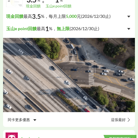
%
%
+
現金回饋
玉山e point回饋
3.5
現金回饋
最高
%，每月上限
5,000
元(
2026/12/30
止)
1
玉山e point回饋
最高
%，
無上限
(
2026/12/30
止)
同卡更多優惠
這張最好