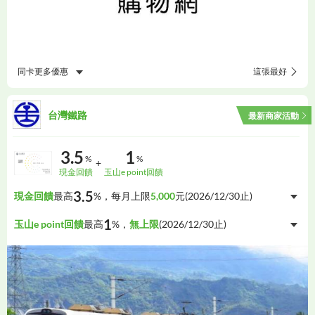
同卡更多優惠
這張最好
台灣鐵路
最新商家活動
3.5
1
%
%
+
現金回饋
玉山e point回饋
3.5
現金回饋
最高
%，每月上限
5,000
元(
2026/12/30
止)
1
玉山e point回饋
最高
%，
無上限
(
2026/12/30
止)