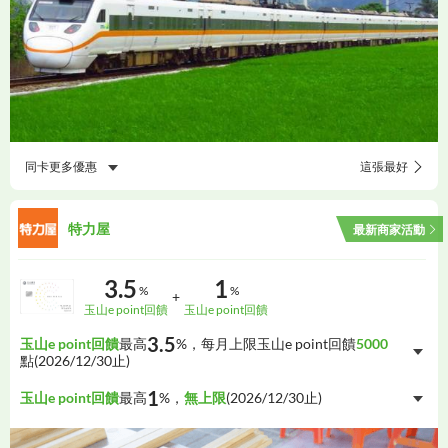
同卡更多優惠
這張最好
特力屋
最新商家活動
3.5
1
%
%
+
玉山e point回饋
玉山e point回饋
3.5
玉山e point回饋
最高
%，每月上限玉山e point回饋
5000
點(
2026/12/30
止)
1
玉山e point回饋
最高
%，
無上限
(
2026/12/30
止)