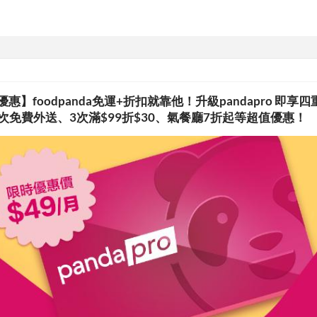
da 優惠】foodpanda免運+折扣就靠他！升級pandapro 即享
次免費外送、3次滿$99折$30、氣餐廳7折起等超值優惠！