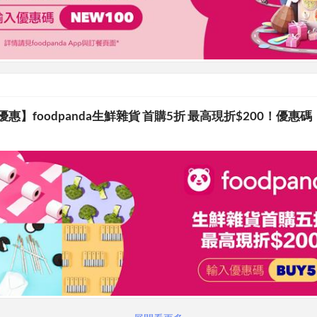
da 優惠】foodpanda生鮮雜貨 首購5折 最高現折$200！優惠碼