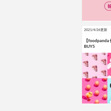
2021/4/26更新
【foodpan
BUY5