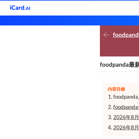
foodpand
foodpand
內容目錄
foodpanda
foodpa
2026年
2026年