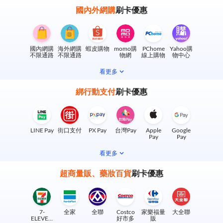
國內外網購
刷卡優惠
國內網購
海外網購
蝦皮購物
momo購
PChome
Yahoo購
不限通路
不限通路
物網
線上購物
物中心
看更多
綁行動支付
刷卡優惠
LINE Pay
街口支付
PX Pay
台灣Pay
Apple
Google
Pay
Pay
看更多
超商量販、藥妝百貨
刷卡優惠
7-
全家
全聯
Costco
家樂福量
大全聯
ELEVEN
好市多
販