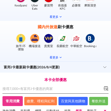
foodpanda
Uber
麥當勞
肯德基
必勝客
摩斯漢堡
Eats
KFC
看更多
國內外旅遊
刷卡優惠
旅平/不
機場接送
貴賓室
長榮航空
中華航空
Booking.com
便險
看更多
富邦J卡最新刷卡優惠(2026/8/4更新)
本卡全部優惠
搜尋7,000+有
富邦J卡
優惠的商家
常用消費
繳費、哩程與紅利
百貨與其他購物
餐飲外送
海外消費
首刷禮
網購
行動支付
超商
超市
量販店