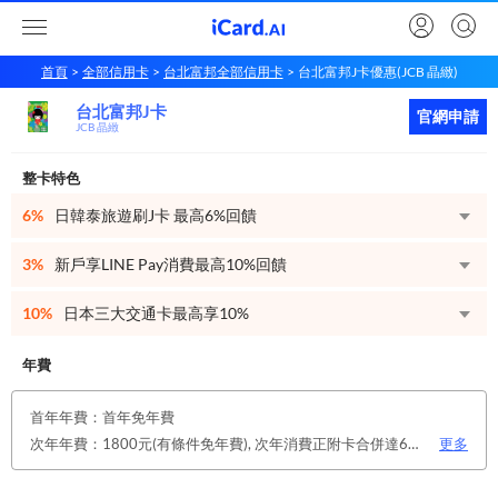
首頁
全部信用卡
台北富邦全部信用卡
台北富邦J卡優惠(JCB 晶緻)
台北富邦J卡
台北富邦
J卡
立即申請
官網申請
JCB 晶緻
整卡特色
6%
日韓泰旅遊刷J卡 最高6%回饋
3%
新戶享LINE Pay消費最高10%回饋
10%
日本三大交通卡最高享10%
年費
首年年費：首年免年費
次年年費：1800元(有條件免年費), 次年消費正附卡合併達6萬元或12次 114/12/31前 除上述達檻免年費條件外，客戶符合下列任一條件，同享免年費優惠！ 1.僅申請電子帳單 2.綁定銀行LINE官方帳號好友 3.本行存戶自扣
更多