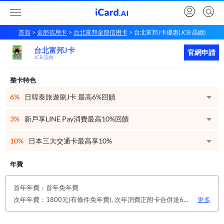
首頁
全部信用卡
台北富邦全部信用卡
台北富邦J卡優惠(JCB 晶緻)
台北富邦J卡
台北富邦
J卡
立即申請
官網申請
JCB 晶緻
整卡特色
6%
日韓泰旅遊刷J卡 最高6%回饋
3%
新戶享LINE Pay消費最高10%回饋
10%
日本三大交通卡最高享10%
年費
首年年費：首年免年費
次年年費：1800元(有條件免年費), 次年消費正附卡合併達6萬元或12次 114/12/31前 除上述達檻免年費條件外，客戶符合下列任一條件，同享免年費優惠！ 1.僅申請電子帳單 2.綁定銀行LINE官方帳號好友 3.本行存戶自扣
更多