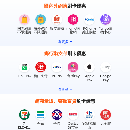
國內外網購
刷卡優惠
國內網購
海外網購
蝦皮購物
momo購
PChome
Yahoo購
不限通路
不限通路
物網
線上購物
物中心
看更多
綁行動支付
刷卡優惠
LINE Pay
街口支付
PX Pay
台灣Pay
Apple
Google
Pay
Pay
看更多
超商量販、藥妝百貨
刷卡優惠
7-
全家
全聯
Costco
家樂福量
大全聯
ELEVEN
好市多
販