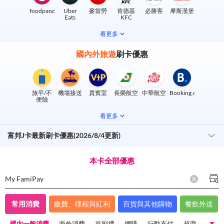
foodpanda
Uber
麥當勞
肯德基
必勝客
摩斯漢堡
Eats
KFC
看更多
國內外旅遊
刷卡優惠
旅平/不
機場接送
貴賓室
長榮航空
中華航空
Booking.com
便險
看更多
富邦J卡最新刷卡優惠(2026/8/4更新)
本卡全部優惠
My FamiPay
常用消費
繳費、哩程與紅利
百貨與其他購物
餐飲外送
國內一般消費
海外消費
首刷禮
網購
行動支付
超商
超市