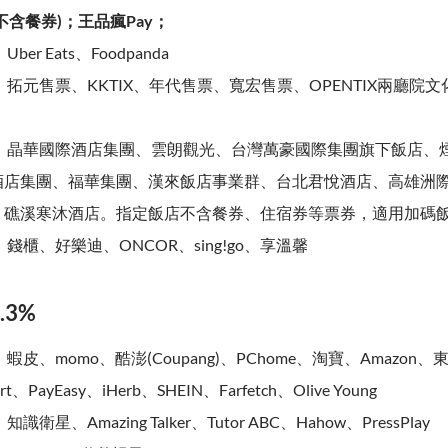
不含餐券)；王品瘋Pay；
：
Uber Eats、Foodpanda
：
拓元售票、KKTIX、年代售票、寬宏售票、OPENTIX兩廳院
：
晶華國際酒店集團、雲朗觀光、台灣萬豪國際集團旗下飯店、
酒店集團、福華集團、漢來飯店事業群、台北君悅酒店、高雄洲
、礁溪寒沐酒店。指定飯店不含餐券、住宿券等票券，適用加碼
：
錢櫃、好樂迪、ONCOR、sing!go、享溫馨
.3%
：
蝦皮、momo、酷澎(Coupang)、PChome、淘寶、Amazon
Mart、PayEasy、iHerb、SHEIN、Farfetch、Olive Young
：
知識衛星、Amazing Talker、Tutor ABC、Hahow、PressPlay