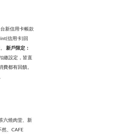
台新信用卡帳款
nt(信用卡)回
饋。
新戶限定：
成帳戶扣繳設定，皆直
的消費都有回饋。
。
茶六燒肉堂、新
然、CAFE