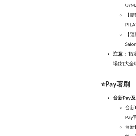
UrM
【體態
PIL
【運動
Salo
注意：
指
場(如大全
⭐Pay著刷
台新Pay及
台新P
Pay
台新