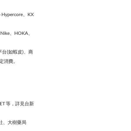
ypercore、KX
、Nike、HOKA、
台(如蝦皮)、商
綁定消費。
NET 等，詳見台新
廉社、大樹藥局