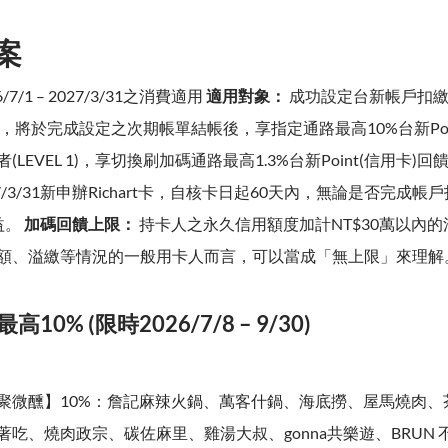
案
6/7/1 – 2027/3/31之消費適用
適用對象：
成功設定台新帳戶扣繳
L 2)，將於完成設定之次期帳單結帳後，享指定通路最高10%台新Poi
LEVEL 1)，享切換刷加碼通路最高1.3%台新Point(信用卡)回
– 2027/3/31新申辦Richart卡，自核卡日起60天內，無論是否完
權益。
加碼回饋上限：
持卡人之永久信用額度加計NT$30萬以內
額、溢繳等情況的一般用卡人而言，可以當成「無上限」來理解
最高10% (限時2026/7/8 – 9/30)
聚微醺】10%：詹記麻辣火鍋、萬客什鍋、海底撈、屋馬燒肉、
著吃、燒肉政宗、碳佐麻里、雞湯大叔、gonna共樂遊、BRUN 不