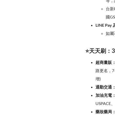
等，
台新
國G
LINE Pa
如屬
⭐天天刷：3
超商量販
路更名，7
增)
通勤交通
加油充電
USPACE、
藥妝藥局