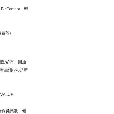
cCamera；韓
費等)
量販/超市，因通
智生活(7/8起新
ALUE、
全保健藥妝、健