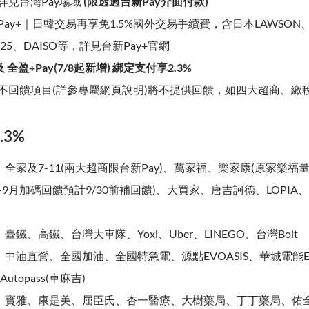
詳見台灣Pay場域
(限透過台新Pay介面付款)
Pay+｜日韓交易再享免1.5%國外交易手續費，含日本LAWSON、Bi
S25、DAISO等，詳見台新Pay+官網
y 及 全盈+Pay(7/8起新增) 綁定支付享2.3%
不回饋項目(詳參專屬網頁說明)將不提供回饋，如四大超商、繳稅
.3%
：
全家及7-11(兩大超商限台新Pay)、萬家福、樂家康(原家樂福
-9月加碼回饋預計9/30前補回饋)、大買家、唐吉訶德、LOPIA、
：
臺鐵、高鐵、台灣大車隊、Yoxi、Uber、LINEGO、台灣Bolt
：
中油直營、全國加油、全國特急電、源點EVOASIS、華城電能EV
Autopass(車麻吉)
：
寶雅、康是美、屈臣氏、杏一醫療、大樹藥局、丁丁藥局、佑