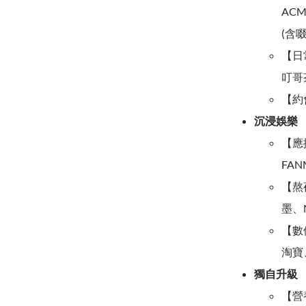
ACM
(含啜
【日
叮哥茶
【約會
沉浸娛樂
【應
FAN
【熬
墨、N
【數位
淘寶、
獨自升級
【營