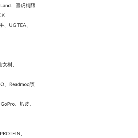
ft Land、臺虎精釀
CK
、UG TEA、
、仙女樹、
O、Readmoo讀
0、GoPro、蝦皮、
ROTEIN、