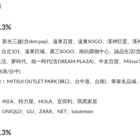
局
.3%
：
新光三越(含skm pay)、遠東百貨、遠東SOGO、漢神巨蛋、
台北101、遠東巨城、廣三SOGO、南紡購物中心、誠品生活(
、夢時代、統一時代(含DREAM PLAZA)、中友百貨、Mitsui Shop
(南港/台中)
t：
MITSUI OUTLET PARK (林口、台中港、台南)、華泰名品城、S
：
IKEA、特力屋、HOLA、宜得利、瑪黑家居
：
UNIQLO、GU、ZARA、NET、lululemon
.3%