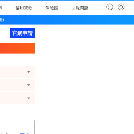
卡
信用貸款
保險館
回報問題
緻)
官網申請
立即申請