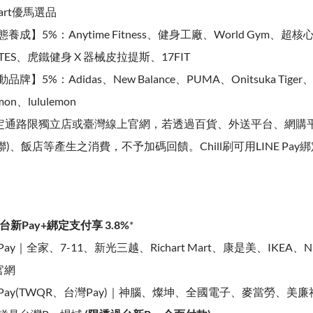
art優馬選品
養成】5%：Anytime Fitness、健身工廠、World Gym、超核心 H
ATES、虎鐵健身 X 器械皮拉提斯、17FIT
品牌】5%：Adidas、New Balance、PUMA、Onitsuka Tiger
mon、lululemon
定通路限獨立店或臺灣線上官網，若透過百貨、外送平台、網購平
聯)、飯店等產生之消費，不予加碼回饋。Chill刷可用LINE Pay
台新Pay+綁定支付享 3.8%
*
ay｜全家、7-11、新光三越、Richart Mart、康是美、IKEA、
官網
Pay(TWQR、台灣Pay)｜神腦、燦坤、全國電子、麥當勞、美