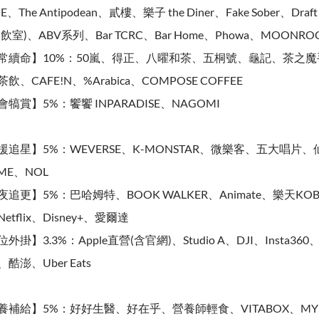
E、The Antipodean、貳樓、樂子 the Diner、Fake Sober、Dra
飲室)、ABV系列、Bar TCRC、Bar Home、Phowa、MOONRO
常續命】10%：50嵐、得正、八曜和茶、五桐號、龜記、茶之魔手
飲、CAFE!N、%Arabica、COMPOSE COFFEE
犒賞】5%：饗饗 INPARADISE、NAGOMI
援追星】5%：WEVERSE、K-MONSTAR、微樂客、五大唱片
ME、NOL
夜追更】5%：巴哈姆特、BOOK WALKER、Animate、樂天KOB
etflix、Disney+、愛爾達
外掛】3.3%：Apple直營(含官網)、Studio A、DJI、Insta36
酷澎、Uber Eats
養補給】5%：好好生醫、好在乎、營養師輕食、VITABOX、MYP