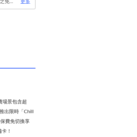
次年年費：4500元(有條件免年費), 變更日(含)起至2026/12/31止，符合原卡別之免年費消費條件 或 使用台新信用卡數位帳單(包含電子/行動帳單)且生效，即享免年費優惠。
更多
消費場景包含超
限時「Chill
，保費免切換享
備卡！