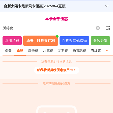
台新太陽卡最新刷卡優惠(2026/8/4更新)
本卡全部優惠
所得稅
常用消費
繳費、哩程與紅利
百貨與其他購物
餐飲外送
保費
繳稅
繳學費
水電費
瓦斯費
繳電話費
有線電視繳費
沒有專屬
所得稅
的優惠
保費
繳稅
繳學費
水電費
瓦斯費
繳電話費
點我看
所得稅
優惠信用卡
有線電視繳費
哩程
紅利
分期零利率
沒有專屬
繳稅
的優惠