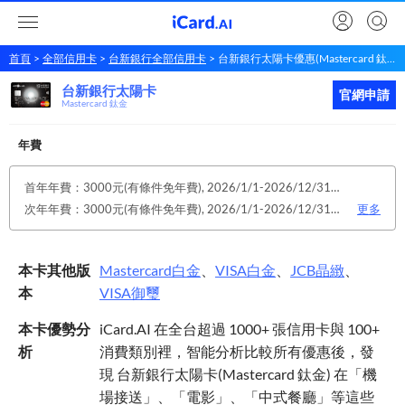
首頁
全部信用卡
台新銀行全部信用卡
台新銀行太陽卡優惠(Mastercard 鈦金)
台新銀行太陽卡
台新銀行
太陽卡
立即申請
官網申請
Mastercard 鈦金
年費
首年年費：3000元(有條件免年費), 2026/1/1-2026/12/31活動期間持太陽卡任刷一筆，享2026年太陽卡免年費之優惠。若持卡人已符合辦卡時之任一終身免年費辦法，則優先依該辦法為準
次年年費：3000元(有條件免年費), 2026/1/1-2026/12/31活動期間持太陽卡任刷一筆，享2026年太陽卡免年費之優惠。若持卡人已符合辦卡時之任一終身免年費辦法，則優先依該辦法為準
更多
本卡其他版
Mastercard
白金
、
VISA
白金
、
JCB
晶緻
、
本
VISA
御璽
本卡優勢分
iCard.AI 在全台超過 1000+ 張信用卡與 100+
析
消費類別裡，智能分析比較所有優惠後，發
現 台新銀行太陽卡(Mastercard 鈦金) 在「機
場接送」、「電影」、「中式餐廳」等這些