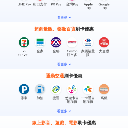
LINE Pay
街口支付
PX Pay
台灣Pay
Apple
Google
Pay
Pay
看更多
超商量販、藥妝百貨
刷卡優惠
7-
全家
全聯
Costco
家樂福量
大全聯
ELEVEN
好市多
販
實體門市
看更多
通勤交通
刷卡優惠
停車
加油
捷運
悠遊卡自
一卡通自
高鐵
動加值
動加值
看更多
線上影音、遊戲、電影
刷卡優惠