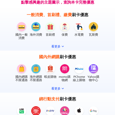
點擊感興趣的主題圖示，查詢本卡完整優惠
一般消費、首刷禮、繳費
刷卡優惠
國內一般
海外消費
首刷禮
保費
水電費
瓦斯費
消費
看更多
國內外網購
刷卡優惠
國內網購
海外網購
蝦皮購物
momo購
PChome
Yahoo購
不限通路
不限通路
物網
線上購物
物中心
看更多
綁行動支付
刷卡優惠