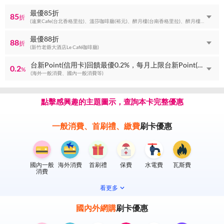
最優85折
85
折
(遠東Cafe(台北香格里拉)、溫莎咖啡廳(裕元)、醉月樓(台南香格里拉)、醉月樓(台北香格里拉)、遠東Café(台南香格里拉)等)
最優88折
88
折
(新竹老爺大酒店Le Café咖啡廳)
台新Point(信用卡)回饋最優0.2%，每月上限台新Point(信用卡)回饋1500點
0.2
%
(海外一般消費、國內一般消費等)
點擊感興趣的主題圖示，查詢本卡完整優惠
一般消費、首刷禮、繳費
刷卡優惠
國內一般
海外消費
首刷禮
保費
水電費
瓦斯費
消費
看更多
國內外網購
刷卡優惠