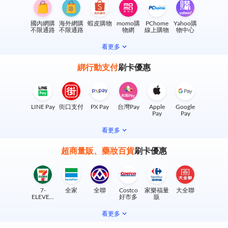
國內網購
海外網購
蝦皮購物
momo購
PChome
Yahoo購
不限通路
不限通路
物網
線上購物
物中心
看更多
綁行動支付
刷卡優惠
LINE Pay
街口支付
PX Pay
台灣Pay
Apple
Google
Pay
Pay
看更多
超商量販、藥妝百貨
刷卡優惠
7-
全家
全聯
Costco
家樂福量
大全聯
ELEVEN
好市多
販
實體門市
看更多