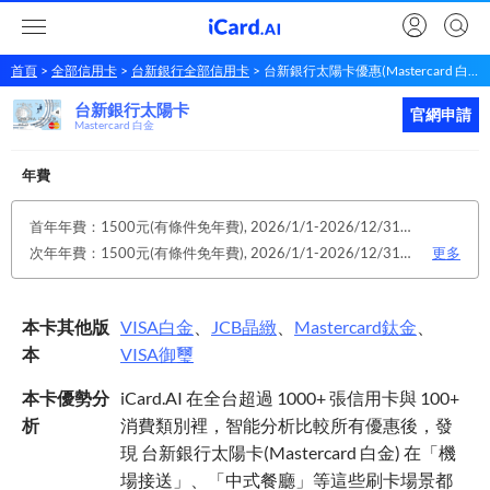
首頁
全部信用卡
台新銀行全部信用卡
台新銀行太陽卡優惠(Mastercard 白金)
台新銀行太陽卡
台新銀行
太陽卡
立即申請
官網申請
Mastercard 白金
年費
首年年費：1500元(有條件免年費), 2026/1/1-2026/12/31活動期間持太陽卡任刷一筆，享2026年太陽卡免年費之優惠。
次年年費：1500元(有條件免年費), 2026/1/1-2026/12/31活動期間持太陽卡任刷一筆，享2026年太陽卡免年費之優惠。
更多
本卡其他版
VISA
白金
、
JCB
晶緻
、
Mastercard
鈦金
、
本
VISA
御璽
本卡優勢分
iCard.AI 在全台超過 1000+ 張信用卡與 100+
析
消費類別裡，智能分析比較所有優惠後，發
現 台新銀行太陽卡(Mastercard 白金) 在「機
場接送」、「中式餐廳」等這些刷卡場景都