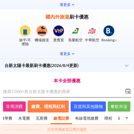
看更多
國內外旅遊
刷卡優惠
旅平/不
機場接送
貴賓室
長榮航空
中華航空
Booking.com
便險
看更多
台新太陽卡最新刷卡優惠(2026/8/4更新)
本卡全部優惠
搜尋7,000+有
台新太陽卡
優惠的商家
常用消費
繳費、哩程與紅利
百貨與其他購物
餐飲外送
繳學費
水電費
瓦斯費
繳電話費
有線電視繳費
哩程
紅利
沒有專屬
繳電話費
的優惠
保費
繳稅
繳學費
水電費
瓦斯費
繳電話費