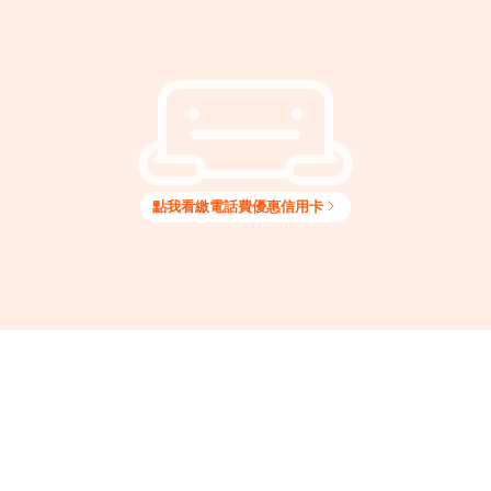
有線電視繳費
哩程
紅利
分期零利率
點我看
繳電話費
優惠信用卡