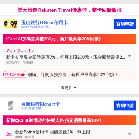
樂天旅遊 Rakuten Travel優惠佳，整卡回饋激推
玉山銀行U Bear信用卡
官網申請
Mastercard 鈦金商務
iCard.AI加碼首刷禮200元，新戶最高享20%回饋》
7
+
2
+
1
%
%
%
新卡友享現金回饋最優7%，每月上限200元 + 現金回饋最優2%，每月上限150元 + 現金回饋最優1%，無上限
(國內網購不限通路)
網購、訂閱服務推薦，新舊戶最高享20%回饋！
整卡評價
看更多
台新銀行Richart卡
官網申請
VISA 商務御璽
新權益Chill刷 懂你的快樂人格 指定消費最高10%》
台新Point(信用卡)回饋最優2%，無上限
2
%
(國內一般消費)