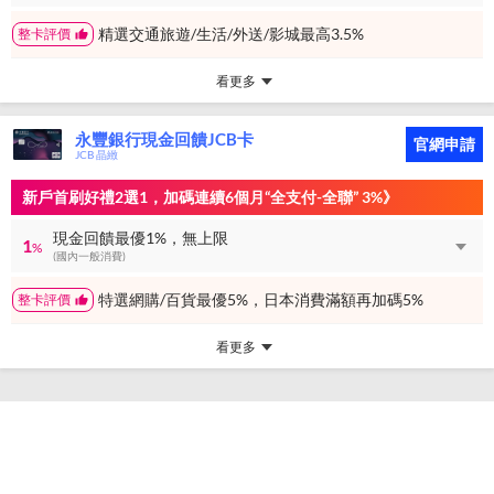
精選交通旅遊/生活/外送/影城最高3.5%
整卡評價
看更多
永豐銀行現金回饋JCB卡
官網申請
JCB 晶緻
新戶首刷好禮2選1，加碼連續6個月“全支付-全聯” 3%》
現金回饋最優1%，無上限
1
%
(國內一般消費)
特選網購/百貨最優5%，日本消費滿額再加碼5%
整卡評價
看更多