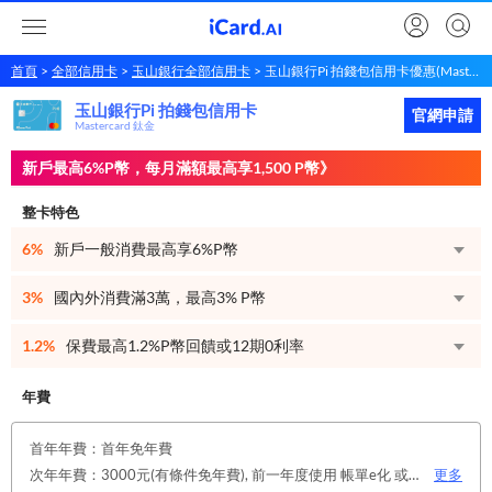
首頁
全部信用卡
玉山銀行全部信用卡
玉山銀行Pi 拍錢包信用卡優惠(Mastercard 鈦金)
玉山銀行Pi 拍錢包信用卡
玉山銀行
Pi 拍錢包信用卡
立即申請
官網申請
Mastercard 鈦金
新戶最高6%P幣，每月滿額最高享1,500 P幣》
整卡特色
6%
新戶一般消費最高享6%P幣
3%
國內外消費滿3萬，最高3% P幣
1.2%
保費最高1.2%P幣回饋或12期0利率
年費
首年年費：首年免年費
次年年費：3000元(有條件免年費), 前一年度使用 帳單e化 或玉山帳戶自動扣繳信用卡款 或任消費一筆享免年費優惠，每年重新計算免年費標準。
更多