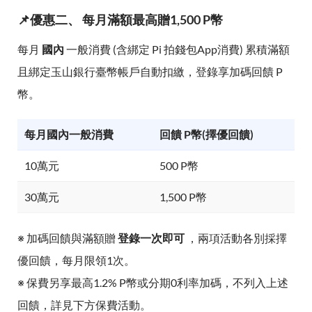
📌優惠二、 每月滿額最高贈1,500 P幣
每月
國內
一般消費 (含綁定 Pi 拍錢包App消費) 累積滿額
且綁定玉山銀行臺幣帳戶自動扣繳，登錄享加碼回饋 P
幣。
每月國內一般消費
回饋 P幣(擇優回饋)
10萬元
500 P幣
30萬元
1,500 P幣
※ 加碼回饋與滿額贈
登錄一次即可
，兩項活動各別採擇
優回饋，每月限領1次。
※ 保費另享最高1.2% P幣或分期0利率加碼，不列入上述
回饋，詳見下方保費活動。