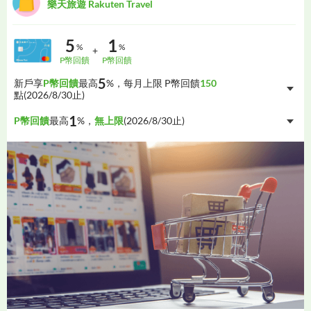
樂天旅遊 Rakuten Travel
網購商家
其他優惠
5
1
%
%
+
 P幣回饋
 P幣回饋
5
新戶享
P幣回饋
最高
%，每月上限 P幣回饋
150
點(
2026/8/30
止)
1
P幣回饋
最高
%，
無上限
(
2026/8/30
止)