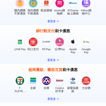
國內網購
海外網購
蝦皮購物
momo購
PChome
Yahoo購
不限通路
不限通路
物網
線上購物
物中心
看更多
綁行動支付
刷卡優惠
LINE Pay
街口支付
PX Pay
台灣Pay
Apple
Google
Pay
Pay
看更多
超商量販、藥妝百貨
刷卡優惠
7-
全家
全聯
Costco
家樂福量
大全聯
ELEVEN
好市多
販
實體門市
看更多