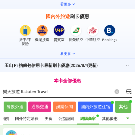
看更多
國內外旅遊
刷卡優惠
旅平/不
機場接送
貴賓室
長榮航空
中華航空
Booking.com
便險
看更多
玉山 Pi 拍錢包信用卡最新刷卡優惠(2026/8/4更新)
本卡全部優惠
樂天旅遊 Rakuten Travel
餐飲外送
通勤交通
娛樂休閒
國內外旅遊住宿
其他
金回饋
國外特定消費
美食
公益認同
網購商家
其他優惠
指定通路現金回饋
國外特定消費
美食
公益認同