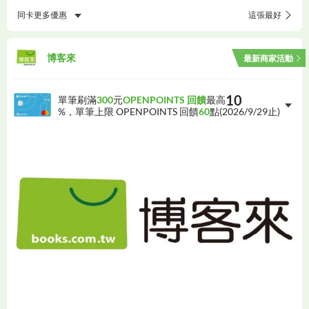
同卡更多優惠
這張最好
博客來
最新商家活動
10
單筆刷滿
300
元
OPENPOINTS 回饋
最高
%，單筆上限 OPENPOINTS 回饋
60
點(
2026/9/29
止)