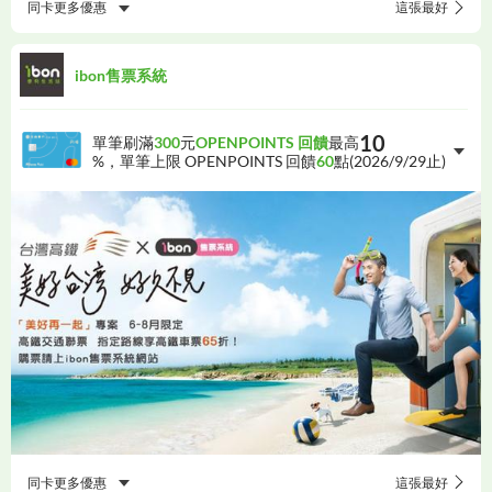
同卡更多優惠
這張最好
ibon售票系統
10
單筆刷滿
300
元
OPENPOINTS 回饋
最高
%，單筆上限 OPENPOINTS 回饋
60
點(
2026/9/29
止)
同卡更多優惠
這張最好